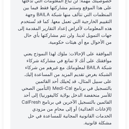
خصوصيتك مهمة: لن تُباع المعلومات التي تُدخلها
على هذا الموقع وستتم مشاركتها فقط فيما بين
المنظمات التي تتألف منها شبكة BAILA وجهة
التقييم الخارجية التي تعمل معها. كما قد تُستخدم
هذه المعلومات لأغراض إعداد التقارير المقدمة إلى
جهات التمويل لدينا. ولن تتم مشاركتها بأي حال
من الأحوال مع أي هيئات حكومية.
الموافقة على الإحالات: ملؤك لهذا النموذج يعني
موافقتك على أنك لا تمانع في مشاركة شركاء
شبكة BAILA لمعلوماتك مع غيرهم من شركاء
الشبكة بغرض تقديم المزيد من المساعدة إليك.
على سبيل المثال، قد يُحيلك أحد القائمين
بالتسجيل في برنامج Medi-Cal (التأمين الصحي
للأسر منخفضة الدخل بولاية كاليفورنيا) إلى أحد
القائمين بالتسجيل الآخرين في برنامج CalFresh
(الإعانات الغذائية) أو إلى محامٍ من مزودي
الخدمات القانونية المجانية للمساعدة في حل
مشكلة قانونية.